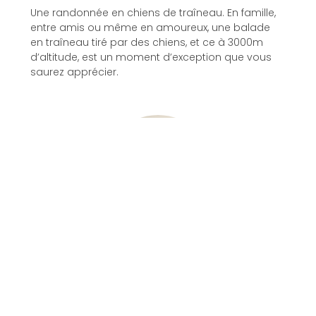
Une randonnée en chiens de traîneau. En famille,
entre amis ou même en amoureux, une balade
en traîneau tiré par des chiens, et ce à 3000m
d’altitude, est un moment d’exception que vous
saurez apprécier.
PARAPENTE
Le parapente. Dès lors que les conditions
climatiques le permettent, vous aurez la
possibilité de vivre votre baptême de l’air en