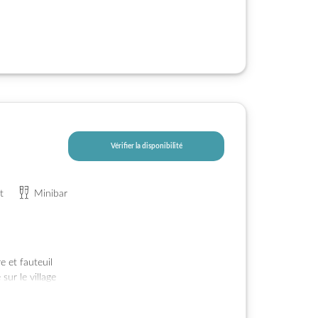
Vérifier la disponibilité
t
Minibar
e et fauteuil
sur le village
t groupes.