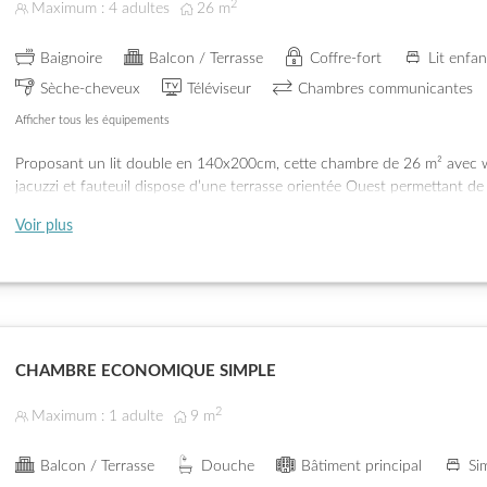
2
Maximum : 4 adultes
26
m
Baignoire
Balcon / Terrasse
Coffre-fort
Lit enfan
Sèche-cheveux
Téléviseur
Chambres communicantes
Afficher tous les équipements
Proposant un lit double en 140x200cm, cette chambre de 26 m² avec w.
jacuzzi et fauteuil dispose d’une terrasse orientée Ouest permettant de
vue sur le village de charme de Montana.
Voir plus
Possibilité de communiquer avec la chambre voisine pour les familles e
CHAMBRE ECONOMIQUE SIMPLE
2
Maximum : 1 adulte
9
m
Balcon / Terrasse
Douche
Bâtiment principal
Si