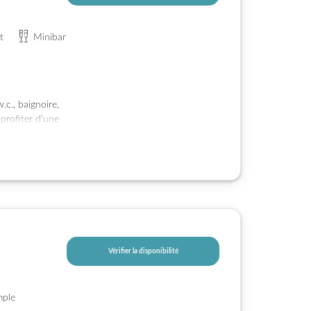
t
Minibar
c., baignoire,
 profiter d’une
t groupes.
Vérifier la disponibilité
mple