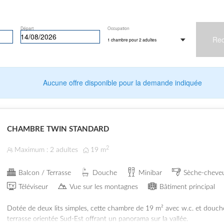
Départ
Occupation
Rec
1 chambre
pour
2 adultes
Aucune offre disponible pour la demande indiquée
CHAMBRE TWIN STANDARD
2
Maximum : 2 adultes
19
m
Balcon / Terrasse
Douche
Minibar
Sèche-cheve
Téléviseur
Vue sur les montagnes
Bâtiment principal
Dotée de deux lits simples, cette chambre de 19 m² avec w.c. et douch
terrasse orientée Sud-Est offrant un panorama sur la vallée.