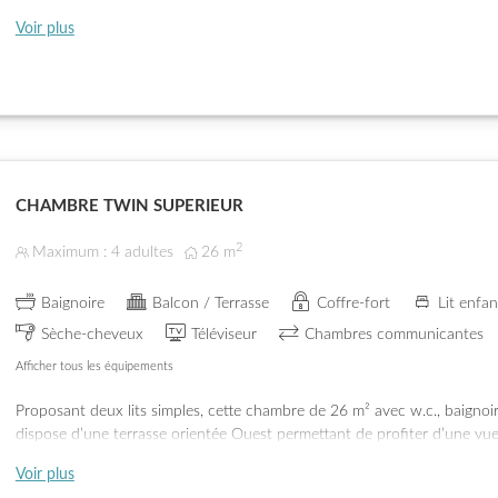
Voir plus
CHAMBRE TWIN SUPERIEUR
2
Maximum : 4 adultes
26
m
Baignoire
Balcon / Terrasse
Coffre-fort
Lit enfan
Sèche-cheveux
Téléviseur
Chambres communicantes
Afficher tous les équipements
Proposant deux lits simples, cette chambre de 26 m² avec w.c., baignoir
dispose d’une terrasse orientée Ouest permettant de profiter d’une vue 
de charme de Montana.
Voir plus
Possibilité de communiquer avec la chambre voisine pour les familles e