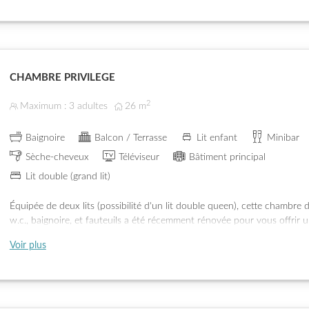
CHAMBRE PRIVILEGE
2
Maximum : 3 adultes
26
m
Baignoire
Balcon / Terrasse
Lit enfant
Minibar
Sèche-cheveux
Téléviseur
Bâtiment principal
Lit double (grand lit)
Équipée de deux lits (possibilité d'un lit double queen), cette chambre
w.c., baignoire, et fauteuils a été récemment rénovée pour vous offrir 
optimal. Elle dispose d’une terrasse orientée Ouest offrant un panorama 
Voir plus
de Montana.