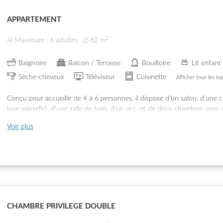
APPARTEMENT
2
Maximum : 6 adultes
62
m
Baignoire
Balcon / Terrasse
Bouilloire
Lit enfant
Sèche-cheveux
Téléviseur
Cuisinette
Afficher tous les é
Conçu pour accueillir de 4 à 6 personnes, il dispose d’un salon, d’une c
lave vaisselle), d’une salle de bain, d’un w.c. et de deux chambres avec 
Jusqu’à deux lits simples peuvent être ajoutés sur demande.
Voir plus
CHAMBRE PRIVILEGE DOUBLE